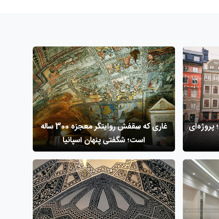
 پروژه‌ای
غاری که سقفش روایتگر معجزه 300 ساله
است؛ شگفتی پنهان اسپانیا