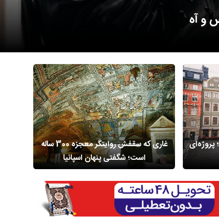
 هلند
 پروژه‌ای
غاری که سقفش روایتگر معجزه 300 ساله
خان
است؛ شگفتی پنهان اسپانیا
ساز