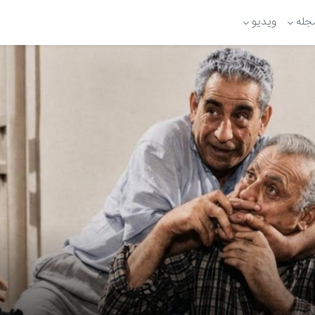
جله
ویدیو