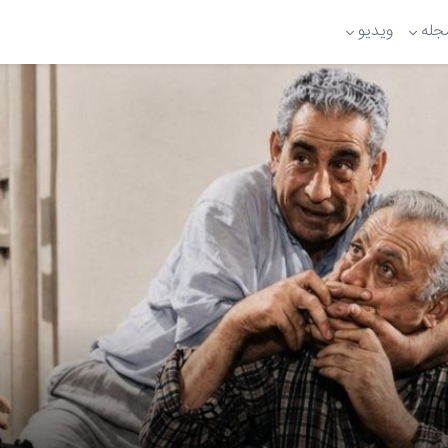
جله
ویدیو