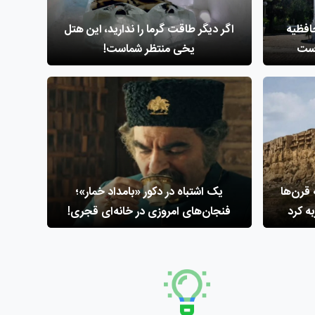
افظیه
اگر دیگر طاقت گرما را ندارید، این هتل
است
یخی منتظر شماست!
قرن‌ها
یک اشتباه در دکور «بامداد خمار»؛
ه کرد
فنجان‌های امروزی در خانه‌ای قجری!