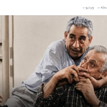
جله
ویدیو