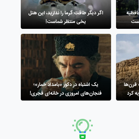
افظیه
اگر دیگر طاقت گرما را ندارید، این هتل
است
یخی منتظر شماست!
قرن‌ها
یک اشتباه در دکور «بامداد خمار»؛
ه کرد
فنجان‌های امروزی در خانه‌ای قجری!