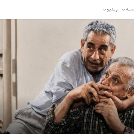
جله
ویدیو