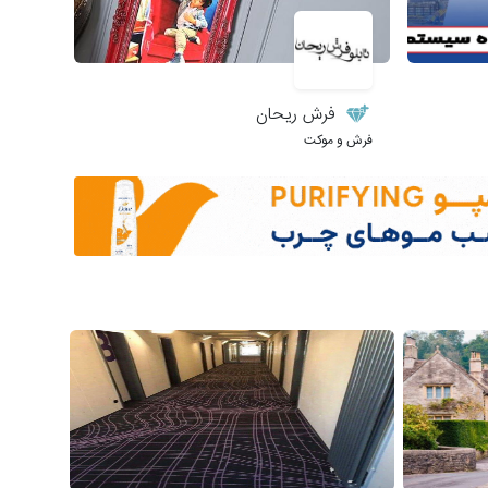
فرش ریحان
فرش و موکت