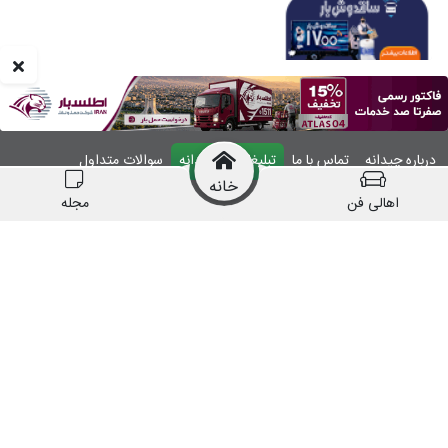
درباره چیدانه
تماس با ما
تبلیغات در چیدانه
سوالات متداول
خانه
ورود
اهالی فن
مجله
manzelmag
chidaneh
چیدانه هیچ گونه مسئولیتی در قبال شرکت های
معرفی شده ندارد.
قبل از اقدام به خرید کالا یا خدمات اطمینان کافی را
حاصل نمایید.
همه حقوق این وبسایت متعلق به شرکت چیدانه است.