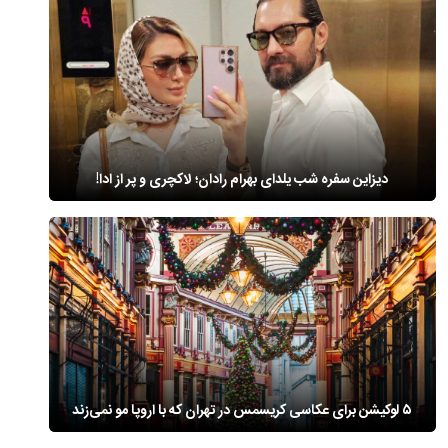
دیزاین سفره شب یلدای بهرام رادان؛ لاکچری و پر از ادا!
۵ لوکیشن برای عکاسی کریسمس در تهران که با اروپا مو نمی‌زند