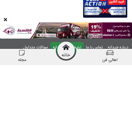
درباره چیدانه
تماس با ما
تبلیغات در چیدانه
سوالات متداول
خانه
ورود
اهالی فن
مجله
manzelmag
chidaneh
چیدانه هیچ گونه مسئولیتی در قبال شرکت های
معرفی شده ندارد.
قبل از اقدام به خرید کالا یا خدمات اطمینان کافی را
حاصل نمایید.
همه حقوق این وبسایت متعلق به شرکت چیدانه است.