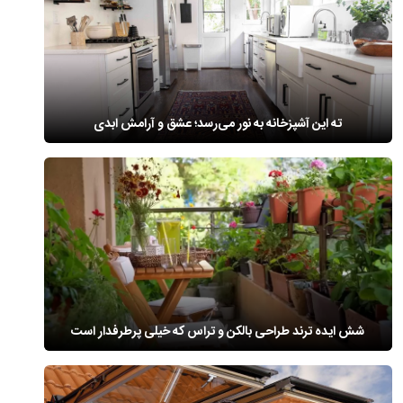
ته این آشپزخانه به نور می‌رسد؛ عشق و آرامش ابدی
شش ایده ترند طراحی بالکن و تراس که خیلی پرطرفدار است