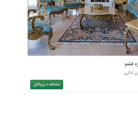
ه فشم
ن اذانی
مشاهده پروفایل