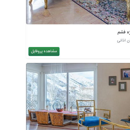
ه فشم
ن اذانی
مشاهده پروفایل