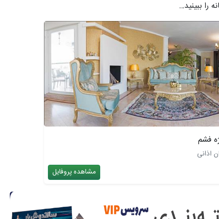
ه را ببینید…
ه فشم
ن اذانی
مشاهده پروفایل