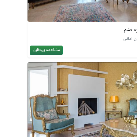
ه فشم
ن اذانی
مشاهده پروفایل