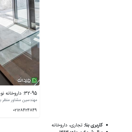
32-95: داروخانه نوید
مهندسین مشاور منظر ب
02128424849
کاربری بنا:
تجاری، داروخانه