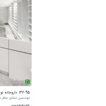
32-95: داروخانه نوید
مهندسین مشاور منظر ب