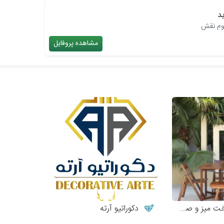
وم نقش
مشاهده پروفایل
 و صندلی چوبی
دکوراتیو آرته