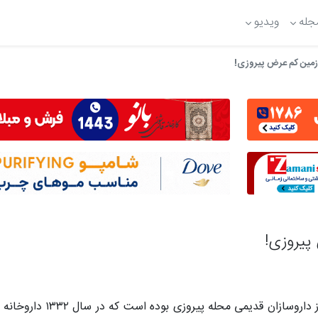
جله
ویدیو
 زمین کم عرض پیروزی!
پیروزی!
کارفرما از داروسازان قدیمی م