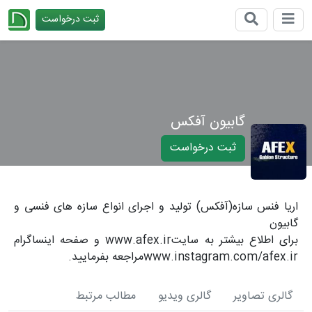
ثبت درخواست
چیدانه
گابیون آفکس
ثبت درخواست
اریا فنس سازه(آفکس) تولید و اجرای انواع سازه های فنسی و
گابیون
برای اطلاع بیشتر به سایتwww.afex.ir و صفحه اینساگرام
www.instagram.com/afex.irمراجعه بفرمایید.
گالری تصاویر
گالری ویدیو
مطالب مرتبط