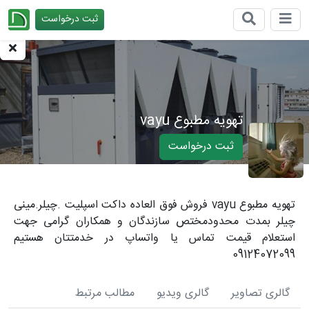
ثبت درخواست
چیدانه
تهویه مطبوع vayu
ثبت درخواست
تهویه مطبوع vayu فروش فوق العاده داکت اسپلیت .چیلر.مینی
چیلر بمدت محدودمختص سازندگان و همکاران گرامی جهت
استعلام قیمت تماس یا واتساپ در خدمتتان هستیم
09124072099
گالری تصاویر
گالری ویدیو
مطالب مرتبط