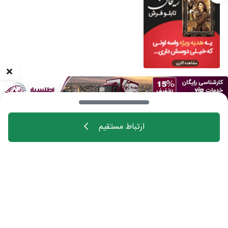
ارتباط مستقیم
خانه
اهالی فن
مجله
درباره چیدانه
تماس با ما
تبلیغات در چیدانه
سوالات متداول
ورود
manzelmag
chidaneh