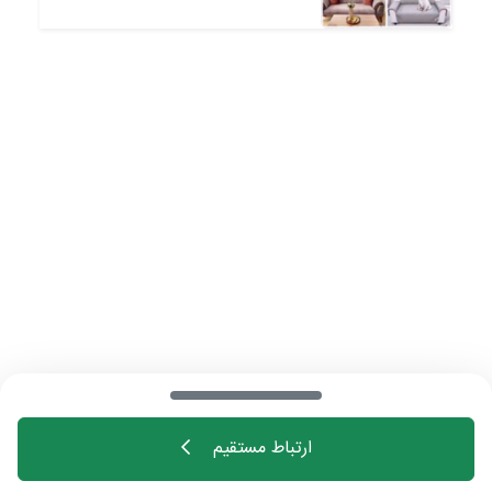
جنسش دقیقا جنس مبل خودتون باشه)
دکوراتیو
✅ اصلا میتونید جنس پارچه رویه رو خودتون تهیه کنید
✅ قابلیت شستشو در ماشین لباسشویی
✅ نصب راحت و جمع آوری راحت تر
✅ امکان ثبت سفارش از راه دور (آنلاین) چون اندازه گیری این
مدل کاور تخصص نمیخاد و با یه راهنمایی مختصر میتونید
خودتون اندازه بزنید
✅ با انتخاب رنگ مناسب حتی مبلتون از قبل قشنگتر میشه
(دکوراتیو یعنی همین دیگه)
ارتباط مستقیم
خانه
اهالی فن
مجله