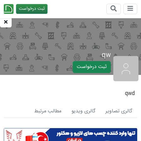
ثبت درخواست
چیدانه
qw
ثبت درخواست
qwd
گالری تصاویر
گالری ویدیو
مطالب مرتبط