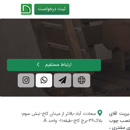
ثبت درخواست
چیدانه
ارتباط مستقیم
نده رسمی چوب های ترمو وود فنلاند در ایران به شماره ثبت ۴۴۷۸۱۹ با مدیریت آقای
سعادت آباد-بالاتر از میدان کاج-نبش سوم-
، نصب چوب
بلاک۳۸-برج کاج-طبقه۱۱- واحد A
با هدف تامین نیاز های مشتری ،