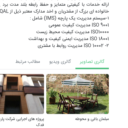
ارائه خدمات با کیفیتی متمایز و حفظ رابطه بلند مدت برد _
خانواده ای بزرگ از مشتریان و اخد مدارک معتبر ذیل از QAL انگلستان (اتحادیه اروپا) گردیده است .
۱-سیستم مدیریت یک پارچه (IMS) شامل :
ISO 9001 مدیریت کیفیت عمومی
ISO10000 مدیریت کیفیت محیط زیست
ISO 18001 مدیریت ایمنی کیفیت و بهداشت
۲- ISO 10002 مدیریت روابط با مشتری
گالری تصاویر
گالری ویدیو
مطالب مرتبط
مبلمان باغی و محوطه
پروژه های اجرایی شرکت پا
فدک