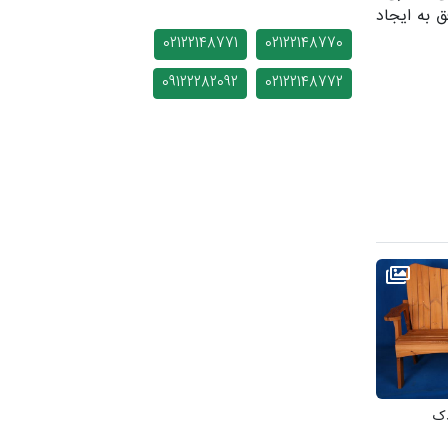
ق به ایجاد
02122148771
02122148770
09122282092
02122148772
دک