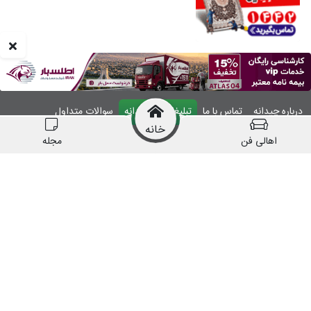
درباره چیدانه
تماس با ما
تبلیغات در چیدانه
سوالات متداول
خانه
ورود
اهالی فن
مجله
manzelmag
chidaneh
چیدانه هیچ گونه مسئولیتی در قبال شرکت های
معرفی شده ندارد.
قبل از اقدام به خرید کالا یا خدمات اطمینان کافی را
حاصل نمایید.
همه حقوق این وبسایت متعلق به شرکت چیدانه است.