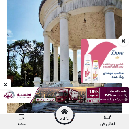
خانه
اهالی فن
مجله