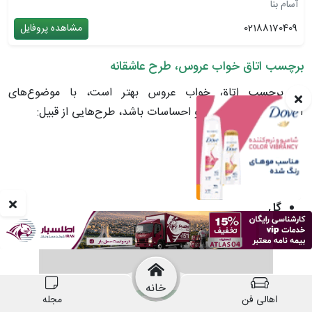
آسام بنا
02188170409
مشاهده پروفایل
برچسب اتاق خواب عروس، طرح عاشقانه
تم برچسب اتاق خواب عروس بهتر است، با موضوع‌های
آرامش‌بخش برای روان و احساسات باشد، طرح‌هایی از قبیل:
فرشته
قلب
پرنده
ستاره
گل
خانه
اهالی فن
مجله