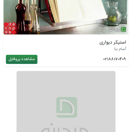
استیکر دیواری
آسام بنا
02188170409
مشاهده پروفایل