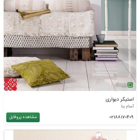
استیکر دیواری
آسام بنا
02188170409
مشاهده پروفایل