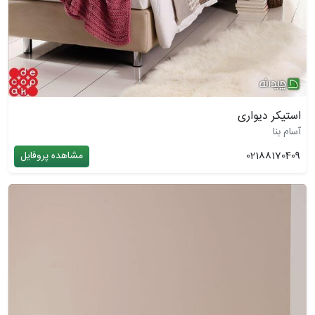
استیکر دیواری
آسام بنا
02188170409
مشاهده پروفایل