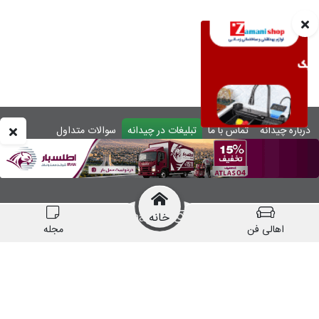
درباره چیدانه
تماس با ما
تبلیغات در چیدانه
سوالات متداول
ورود
خانه
manzelmag
chidaneh
اهالی فن
مجله
چیدانه هیچ گونه مسئولیتی در قبال شرکت های
معرفی شده ندارد.
قبل از اقدام به خرید کالا یا خدمات اطمینان کافی را
حاصل نمایید.