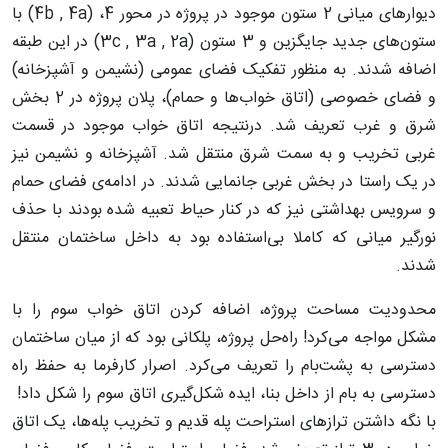
دیوارهای میانی 2 ستون موجود در پروژه در محور 4، (4b , 4a) با
ستون‌های جدید جایگزین و 3 ستون (3c , 3a , 2a) در این طبقه
اضافه شدند. به منظور تفکیک فضای عمومی (نشیمن و آشپزخانه)
و فضای خصوصی (اتاق خواب‌ها و حمام)، پلان پروژه در 2 بخش
شرق و غرب تعریف شد. درنتیجه اتاق خواب موجود در قسمت
غربی تخریب و به سمت شرق منتقل شد. آشپزخانه و نشیمن نیز
در یک راستا در بخش غربی جانمایی شدند. در ادامه‌ی فضای حمام
و سرویس بهداشتی نیز که در کنار حیاط تعبیه شده بودند با حذف
نورگیر میانی که کاملا بی‌استفاده بود به داخل ساختمان منتقل
شدند.
محدودیت مساحت پروژه، اضافه کردن اتاق خواب سوم را با
مشکل مواجه می‌کرد! راه‌حل پروژه، پلکانی بود که از میان ساختمان
دسترسی به پشت‌بام را تعریف می‌کرد. اصرار کارفرما به حفظ راه
دسترسی به بام از داخل بنا، ایده شکل‌گیری اتاق سوم را شکل داد!
با نگه داشتن ترازهای استراحت پله قدیم و تخریب پله‌ها، یک اتاق