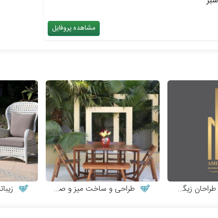
سبز
مشاهده پروفایل
احان زیگورات
طراحی و ساخت میز و صندلی چوبی
زیبات