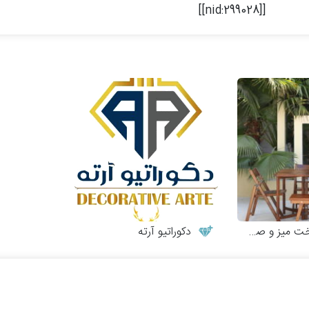
[[nid:299028]]
 و صندلی چوبی
دکوراتیو آرته