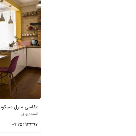
عکاسی منزل مسکون
استودیو پر
09125493397