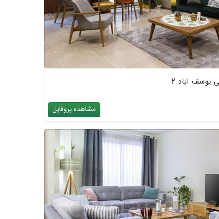
 یوسف آباد 2
مشاهده پروفایل