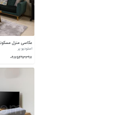
عکاسی منزل مسکونی
استودیو پر
09125493397