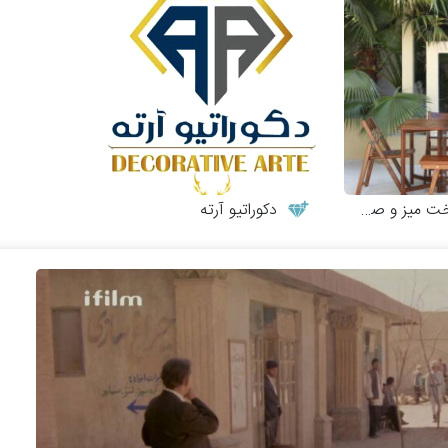
 و صندلی چوبی
دکوراتیو آرته