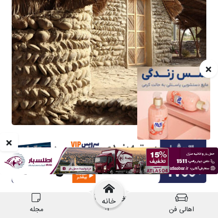
خانه
اهالی فن
مجله