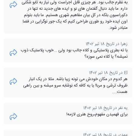
به نظرم جالب بود. هر چیزی قابل اجراست ولی نیاز به تابو شکنی
داره. ما باید دنبال گفتمان های نو و ایده های جدید نه تنها در
دکوراسیون بلکه در کل بیان مفاهیم شهری هستیم. ما باید بتونم
اون ایده خود رو طوری طراحی کنیم که یک جور نوگرایی در فضا
متبادر شود.
زهرا در تاریخ 18 تیر 1402
با ته بطری پلاستیکی و کلاه جالب بود ولی ...خوب پلاستیک ذوب
نمیشه؟ یا کلاه نمی سوزه؟
El در تاریخ 18 تیر 1402
هر کدوم در مکان خودش می تونه زیبا باشه. مثلا در یک انبار
ظروف ترشی و مربا! یا یه کافه که نوشابه سرو میشه و بین راهی
هست....
یه نفر در تاریخ 18 تیر 1402
برای فهمیدن مفهوم،روح هنری لازمه!
مهدی در تاریخ 18 تیر 1402