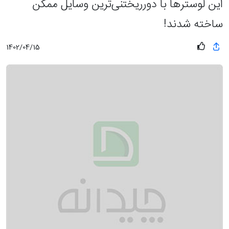
این لوسترها با دورریختنی‌ترین وسایل ممکن
ساخته شدند!
1402/04/15