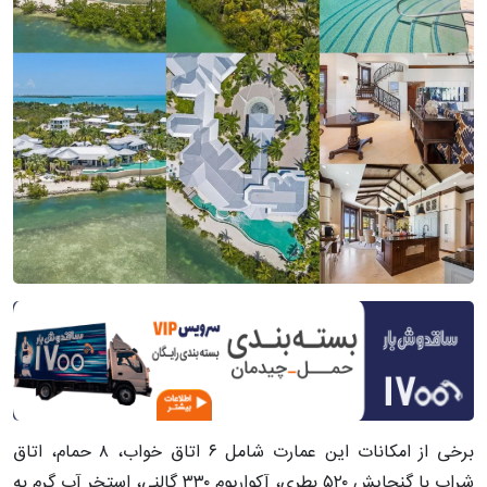
برخی از امکانات این عمارت شامل ۶ اتاق خواب، ۸ حمام، اتاق
شراب با گنجایش ۵۲۰ بطری، آکواریوم ۳۳۰ گالنی، استخر آب گرم به