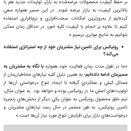
بر حفظ كيفيت محصولات عرضه‌شده به بازار، تولیدات جدید هم با
بالاترین کیفیت به بازار عرضه شوند. در اين مسير همواره سعي
كرده‌ايم از به‌روزترين امكانات سخت‌افزاري و نرم‌افزاري استفاده
كنيم تا علاوه بر انجام با كيفيت کلیه امور، در حداقل زمان ممکن
بتوانیم به نتايج موثری برسيم.»
رونیکس برای تامین نیاز مشتریان خود از چه استراتژی استفاده
می‌کند؟
«ما در طول مدت زمان فعالیت خود همواره
با نگاه به مشتریان‌ به
مسيرمان ادامه داده‌ایم
؛ به همین دلیل كليه نيازهاي مخاطبان‌مان از
مسائل كيفي و عملكردي گرفته تا ايجاد تنوع درخواستي آن‌ها از
اولويت‌هاي اصلي ما در رونيكس بوده و خواهد بود. به عنوان مثال،
تيم خلق محصول رونيكس به عنوان يكي ديگر از بخش‌هاي زنجيره
تامين رونيكس، به طور مستمر در حال رصد نيازهاي مشتريان و
درخواست‌هاي بازار برای افزايش تنوع مورد نياز آن‌ها است.»