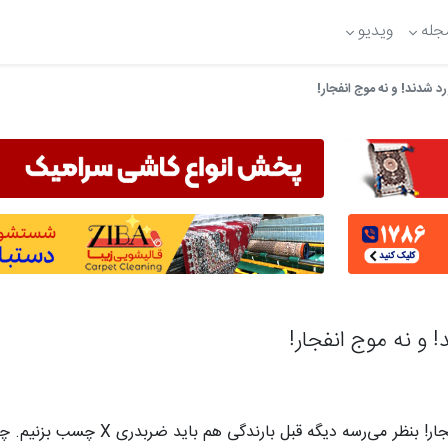
جله
ویدیو
د شدند! و نه موج انفجار!
 و نه موج انفجار!
این شيشه‌ ها بر اثر طوفان دیشب خورد شدند! و نه موج انفج