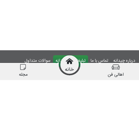
درباره چیدانه
تماس با ما
تبلیغات در چیدانه
سوالات متداول
خانه
ورود
اهالی فن
مجله
manzelmag
chidaneh
چیدانه هیچ گونه مسئولیتی در قبال شرکت های
معرفی شده ندارد.
قبل از اقدام به خرید کالا یا خدمات اطمینان کافی را
حاصل نمایید.