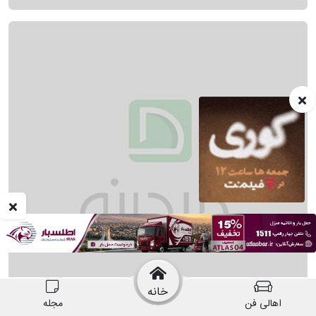
خانه
اهالی فن
مجله