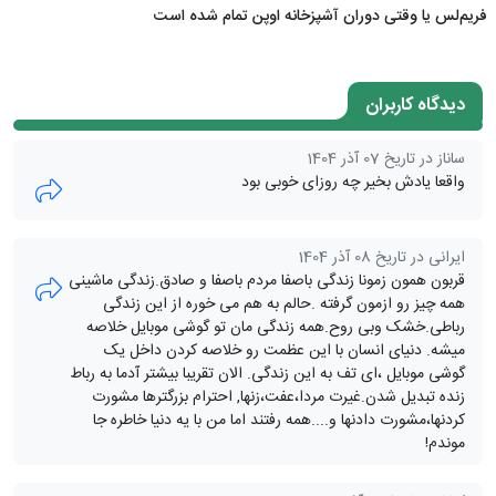
فریم‌لس یا وقتی دوران آشپزخانه اوپن تمام شده است
دیدگاه کاربران
ساناز در تاریخ 07 آذر 1404
واقعا یادش بخیر چه روزای خوبی بود
ایرانی در تاریخ 08 آذر 1404
قربون همون زمونا زندگی باصفا مردم باصفا و صادق.زندگی ماشینی
همه چیز رو ازمون گرفته .حالم به هم می خوره از این زندگی
رباطی.خشک وبی روح.همه زندگی مان تو گوشی موبایل خلاصه
میشه. دنیای انسان با این عظمت رو خلاصه کردن داخل یک
گوشی موبایل ،ای تف به این زندگی. الان تقریبا بیشتر آدما به رباط
زنده تبدیل شدن.غیرت مردا،عفت،زنها, احترام بزرگترها مشورت
کردنها،مشورت دادنها و....همه رفتند اما من با یه دنیا خاطره جا
موندم!