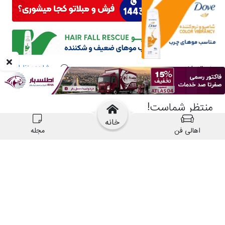
خانه
اهالی فن
مجله