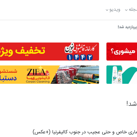
جله
ویدیو
ربازدید شد!
شد!