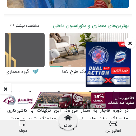
خانه
اهالی فن
مجله