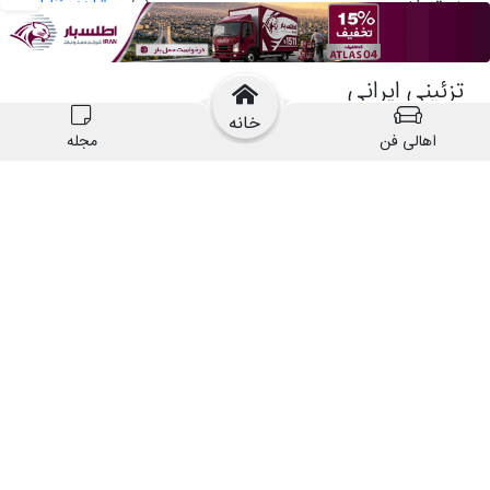
خانه
اهالی فن
مجله