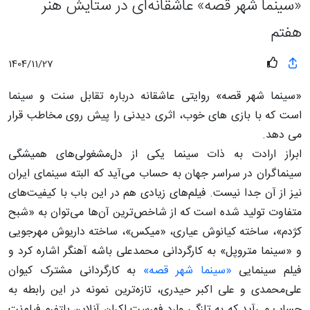
«سینما شهر قصه» عاشقانه‌ای در ستایش هنر
هفتم
1404/11/27
«سینما شهر قصه» روایتی عاشقانه درباره تقابل سنت و سینما
است که با بازی های خوب، اثری دیدنی را پیش روی مخاطب قرار
می دهد.
ابراز ارادت به ذات سینما یکی از دل‌مشغولی‌های همیشگی
سینماگران در سراسر جهان به حساب می‌آید که البته سینمای ایران
نیز از آن جدا نیست. فیلم‌های زیادی هم در این باب با کیفیت‌های
متفاوت تولید شده است که از شاخص‌ترین آن‌ها می‌توان به «شبح
کژدم»، ساخته کیانوش عیاری، «میکس»، ساخته داریوش مهرجویی
و «سینما متروپل» به کارگردانی محمدعلی باشه آهنگر اشاره کرد و
فیلم سینمایی
«سینما شهر قصه»
به کارگردانی مشترک کیوان
علی‌محمدی و علی اکبر حیدری، تازه‌ترین نمونه در این رابطه به
حساب می‌آید که به تازگی وارد فهرست اکران آنلاین پلتفرم فیلم‌نت