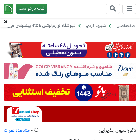
ثبت درخواست
چیدانه
صفحه‌اصلی
شوروم گردی
فروشگاه لوازم لوکس C&k؛ پیشنهادی فوق العاده برای کلاسیک پسندها
دکوراسیون پذیرایی
0
مشاهده نظرات