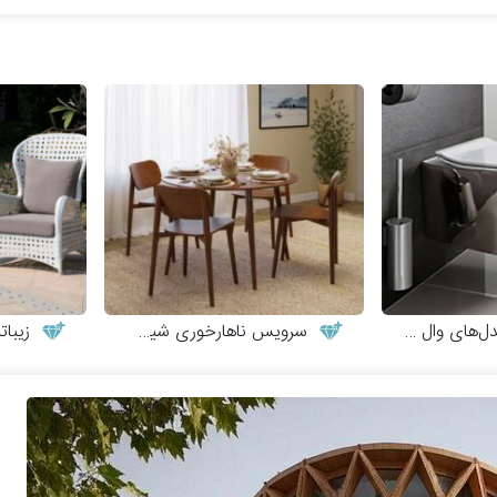
های وال هنگ
سرویس ناهارخوری شیک و مینیمال
زیبات