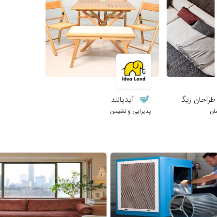
احان زیگورات
آیدیالند
ان
پذیرایی و نشیمن