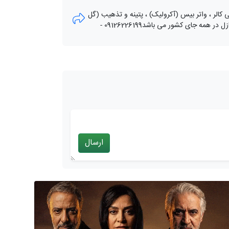
پلاستیک ، مولتی کالر ، واتر بیس (آکرولیک) ، پتینه و تذهیب (گل
و بوته) و تهیه و نصب کاغذ دیواری و نیز پاشش کنیتکس آماده ارائه خدمات به برج سازان ، شرکتها ، کارخانجات ، بیمارستانها ، شهرداریها و منازل در همه جای کشور می باشد09126226199 -
ارسال