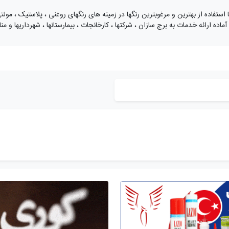
تمانözlem با بیش از 35سال تجربه با استفاده از بهترین و مرغوبترین رنگها در زمینه های رنگهای روغنی ، 