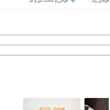
احان زیگورات
طراحی و ساخت میز و صندلی چوبی