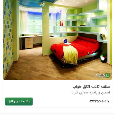
سقف کاذب اتاق خواب
آسمان و پنجره مجازی کارانا
02122575047
مشاهده پروفایل