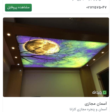
02122575047
مشاهده پروفایل
آسمان مجازی
آسمان و پنجره مجازی کارانا