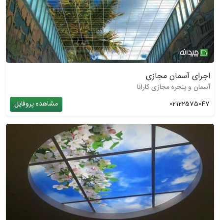
اجرای آسمان مجازی
آسمان و پنجره مجازی کارانا
02122575047
مشاهده پروفایل