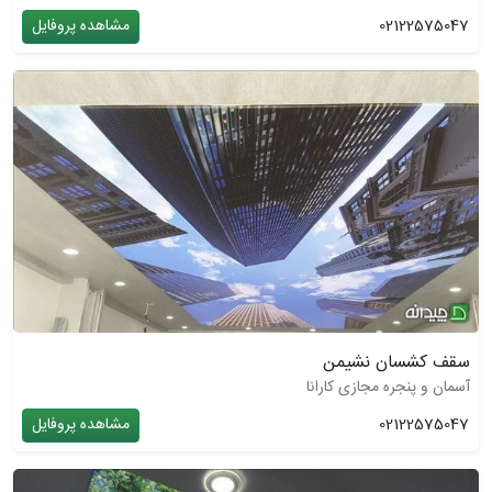
02122575047
مشاهده پروفایل
سقف کشسان نشیمن
آسمان و پنجره مجازی کارانا
02122575047
مشاهده پروفایل