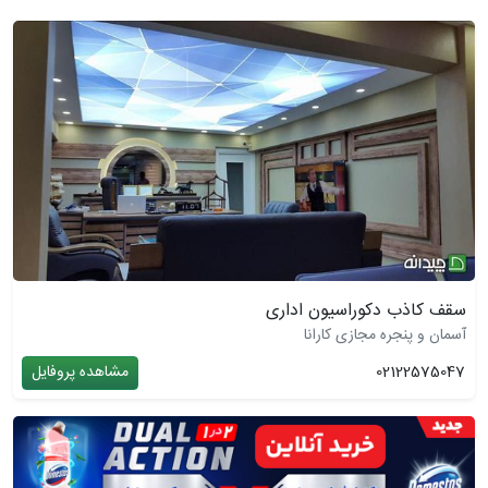
سقف کاذب دکوراسیون اداری
آسمان و پنجره مجازی کارانا
02122575047
مشاهده پروفایل