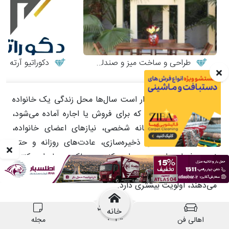
خانه
اهالی فن
مجله