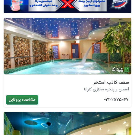
سقف کاذب استخر
آسمان و پنجره مجازی کارانا
02122575047
مشاهده پروفایل