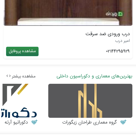
درب ورودی ضد سرقت
امیر درب
02144295929
مشاهده پروفایل
بهترین‌های معماری و دکوراسیون داخلی
مشاهده بیشتر
گروه معماری طراحان زیگورات
دکوراتیو آرته