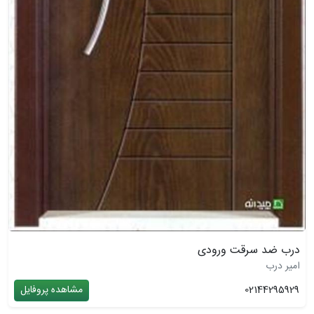
درب ضد سرقت ورودی
امیر درب
02144295929
مشاهده پروفایل