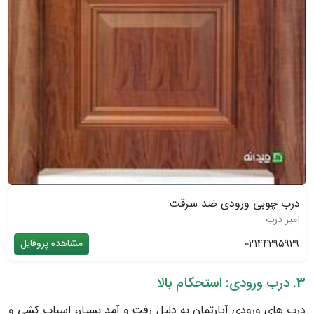
درب چوبی ورودی ضد سرقت
امیر درب
02144295929
مشاهده پروفایل
3. درب ورودی: استحکام بالا
درب های ورودی آپارتمان به دلیل رفت و آمد بسیار، اسباب کشی و