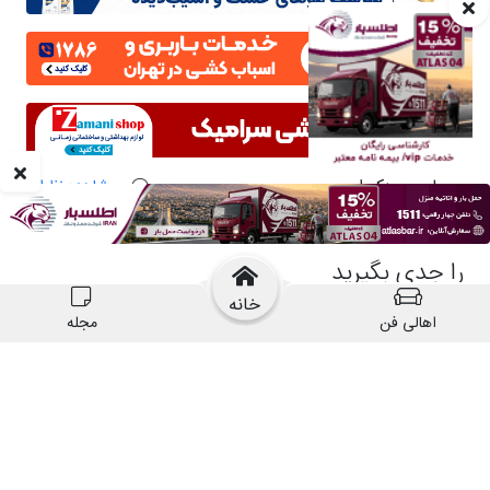
خانه
اهالی فن
مجله