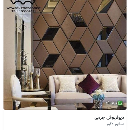
دیوارپوش چرمی
سناتور دکور