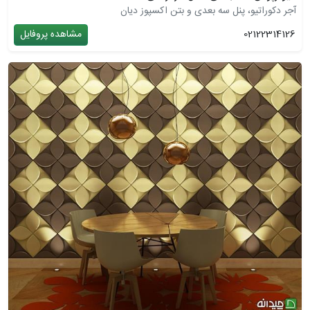
آجر دکوراتیو، پنل سه بعدی و بتن اکسپوز دیان
02122314126
مشاهده پروفایل