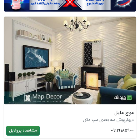
موج مایل
دیوارپوش سه بعدی مپ دکور
09119185900
مشاهده پروفایل