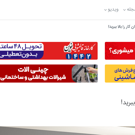
جله
ویدیو
ار را بالا ببرید!
برید!