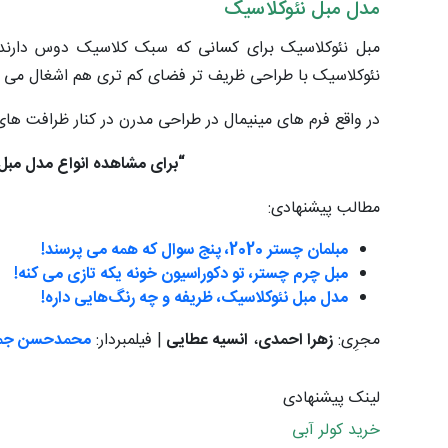
مدل مبل نئوکلاسیک
مبل نئوکلاسیک برای کسانی که سبک کلاسیک دوس دارند 
نئوکلاسیک با طراحی ظریف تر فضای کم تری هم اشغال می ک
در واقع فرم های مینیمال در طراحی مدرن در کنار ظرافت 
“برای مشاهده انواع مدل مبل 1401 و سفارش ب
مطالب پیشنهادی:
مبلمان چستر 2020، پنج سوال که همه می پرسند!
مبل چرم چستر، تو دکوراسیون خونه یکه تازی می کنه!
مدل مبل نئوکلاسیک، ظریفه و چه رنگ‌هایی داره!
مجرِی:
زهرا احمدی
،
انسیه عطایی
| فیلمبردار:
محمدحسن جما
لینک پیشنهادی
خرید کولر آبی