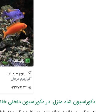
آکواریوم مرجان
آکواریوم مرجان
02177943905
دکوراسیون شاد منزل: در دکوراسیون داخلی خانه