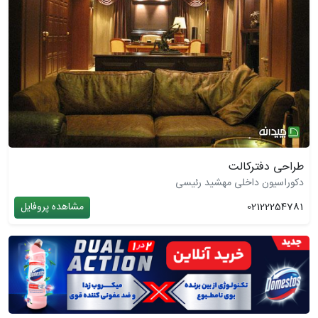
طراحی دفترکالت
دکوراسیون داخلی مهشید رئیسی
02122254781
مشاهده پروفایل