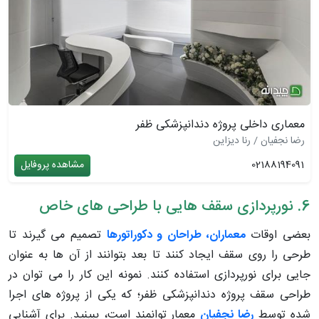
معماری داخلی پروژه دندانپزشکی ظفر
رضا نجفیان / رنا دیزاین
02188194091
مشاهده پروفایل
6. نورپردازی سقف هایی با طراحی های خاص
بعضی اوقات
معماران، طراحان و دکوراتورها
تصمیم می گیرند تا
طرحی را روی سقف ایجاد کنند تا بعد بتوانند از آن ها به عنوان
جایی برای نورپردازی استفاده کنند. نمونه این کار را می توان در
طراحی سقف پروژه دندانپزشکی ظفر؛ که یکی از پروژه های اجرا
شده توسط
رضا نجفیان
معمار توانمند است، ببینید. برای آشنایی