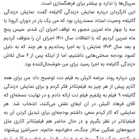
سریال‌ها را ندارد و بیشتر برای فرهنگسازی است.
این کارگردان درباره نمایش «زندگی گالیله» گفت: نمایش «زندگی
گالیله» وصیت استاد سمندریان بود که من یک بار در دوران کرونا با
سه یا چهار ماه تمرین مجبور به توقف اجرای آن شدم، سپس پنج
ماه تمرین کردیم که با اتفاقات سال ۱۴۰۱ اجرای آن را متوقف کردیم
و بعد سال ۱۴۰۳ نمایش را به اجرا رساندیم و هر چند که به دلیل
کمبود بودجه سختی‌هایی داشتیم، اما از اینکه پس از ۶ سال تلاش
«زندگی گالیله» به اجرا رسید برای من خوشحال‌کننده بود.
وی درباره روند عرضه اثرش به فیلم نت توضیح داد: من برای همه
آثارم پیش از هر چیز به فیلم‌تئاتر فکر کردم و برای نمایش «زندگی
گالیله» ۹ فیلم به پلتفرم فیلم‌ نت ارائه دادم و در نهایت نسخه‌ای که
آقای فرهاد آئیش در آن ایفای نقش می‌کنند، انتخاب شد. هر
نمایشی که کار کردم سعی داشتم بودجه‌ای برای تبدیل کردن آن به
فیلم‌تئاتر در نظر بگیرم و در حال حاضر هم فیلم‌تئاتر آثاری مثل
«بیوه‌های غمگین سالار جنگ»، «طپانچه خانم»، «سرآشپز پیشنهاد
می‌کند»، «یک زندگی بهتر» و «ریش فیدل و غبغب مرکل» را به