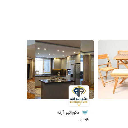
دکوراتیو آرته
بازسازی