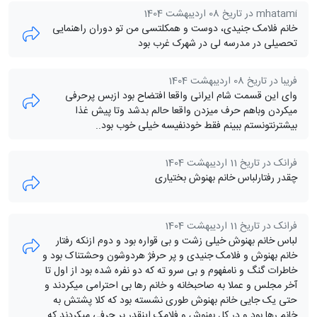
mhatami در تاریخ 08 اردیبهشت 1404
خانم فلامک جنیدی، دوست و همکلتسی من تو دوران راهنمایی
تحصیلی در مدرسه لی در شهرک غرب بود
فریبا در تاریخ 08 اردیبهشت 1404
وای این قسمت شام ایرانی واقعا افتضاح بود ازبس پرحرفی
میکردن وباهم حرف میزدن واقعا حالم بدشد وتا پیش غذا
بیشترنتونستم ببینم فقط خودنفیسه خیلی خوب بود..
فرانک در تاریخ 11 اردیبهشت 1404
چقدر رفتارلباس خانم بهنوش بختیاری
فرانک در تاریخ 11 اردیبهشت 1404
لباس خانم بهنوش خیلی زشت و بی قواره بود و دوم ازنکه رفتار
خانم بهنوش و فلامک جنیدی و پر حرفژ هردوشون وحشتناک بود و
خاطرات گنگ و نامفهوم و بی سرو ته که دو نفره شده بود از اول تا
آخر مجلس و عملا به صاحبخانه و خانم رها بی احترامی میکردند و
حتی یک جایی خانم بهنوش طوری نشسته بود که کلا پشتش به
خانم رها بود و در کل بهنوش و فلامک اینقدر پر حرفی میکردند که