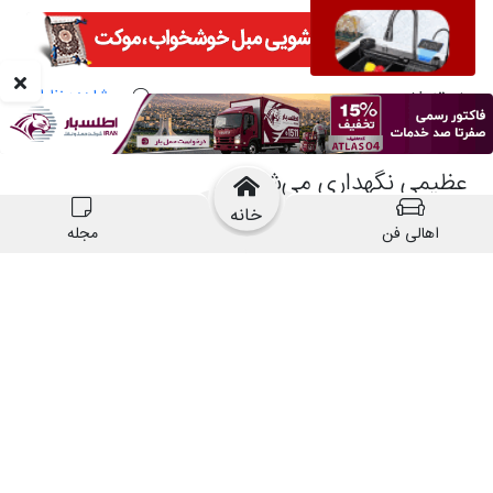
خانه
اهالی فن
مجله