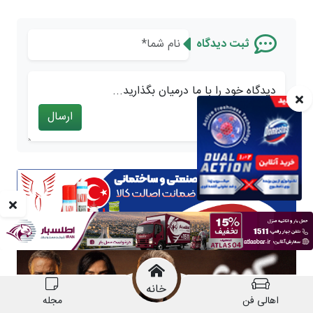
خانه
اهالی فن
مجله