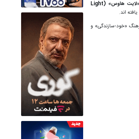
لایت هاوس» (
Light
فته اند.
یتخت هلند که با فرهنگ «خود-سازندگی» و