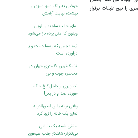
حوضی به رنگ سبز، سبزی از
ری را بین طبقات برقرار
بهشت؛ نهایت آرامش
نمای جالب ساختمان لویی
ویتون که مثل پرده باز می‌شود
آینه عجیبی که رسما دست و پا
درآورده است
قشنگ‌ترین ۴۰ متری جهان در
محاصره چوب و نور
تصاویری از داخل کاخ خاک
‌خورده صدام در بابل!
وقتی بوته یاس امین‌الدوله
نمای یک خانه را زیبا کرد
سقفی شبیه یک نقاشی
بی‌تکرار؛ شاهکار جناب سیحون