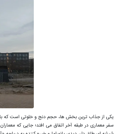
یکی از جذاب ترین بخش ها، حجم دنج و خلوتی است که بالای 
شیشه ای طاق دار، دیدی پانوراما و خیره کننده به دریاچه «آی میر» (meer