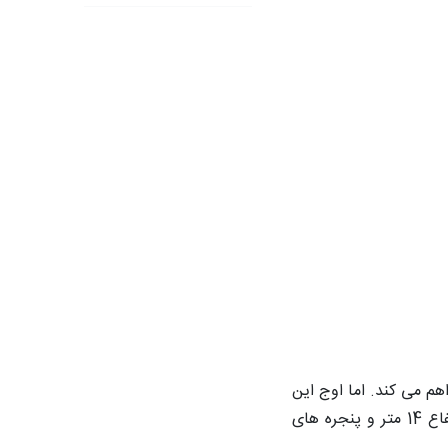
م می کند. اما اوج این
سفر معماری در طبقه آخر اتفاق می افتد؛ جایی که معماران آن را «خانه تعطیلات در دل شهر» می نامند. این اتاق دورهمی با ارتفاع 14 متر و پنجره های