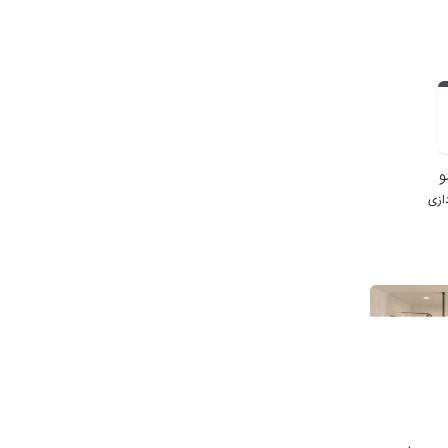
و
ازی